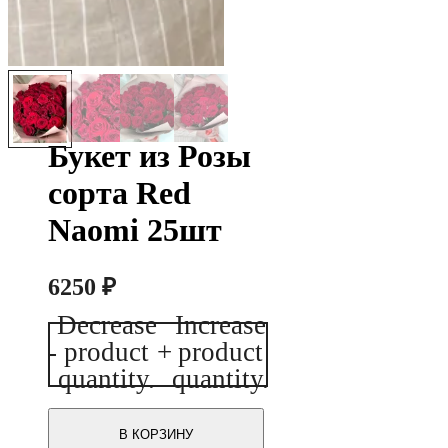
Букет из Розы
сорта Red
Naomi 25шт
6250
₽
Decrease
Increase
Количество
-
product
+
product
товара
Букет
quantity.
quantity.
из
Розы
сорта
В КОРЗИНУ
Red