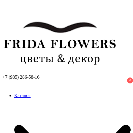
Перейти
к
содержимому
+7 (985) 286-58-16
0
Frida Flowers
Лучший цветочный салон в Москве
Каталог