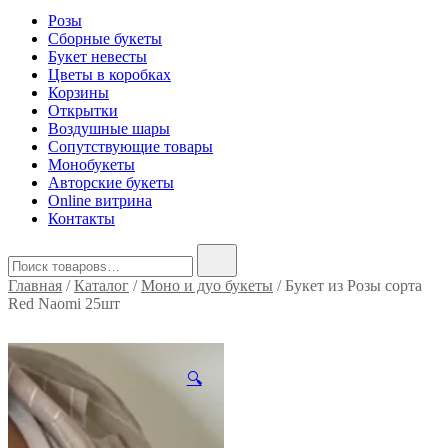
Розы
Сборные букеты
Букет невесты
Цветы в коробках
Корзины
Открытки
Воздушные шары
Сопутствующие товары
Монобукеты
Авторские букеты
Online витрина
Контакты
Найти:
Главная
/
Каталог
/
Моно и дуо букеты
/ Букет из Розы сорта
Red Naomi 25шт
🔍