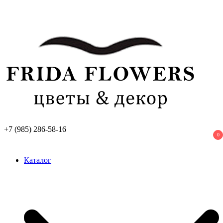
Перейти
к
содержимому
+7 (985) 286-58-16
0
Frida Flowers
Лучший цветочный салон в Москве
Каталог