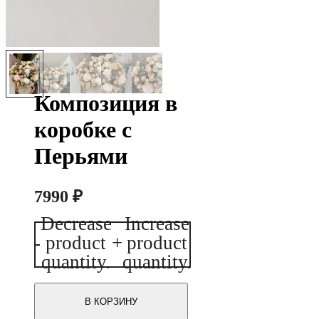
Композиция в
коробке с
Перьями
7990
₽
Decrease
Increase
Количество
-
product
+
product
товара
Композиция
quantity.
quantity.
в
коробке
с
В КОРЗИНУ
Перьями