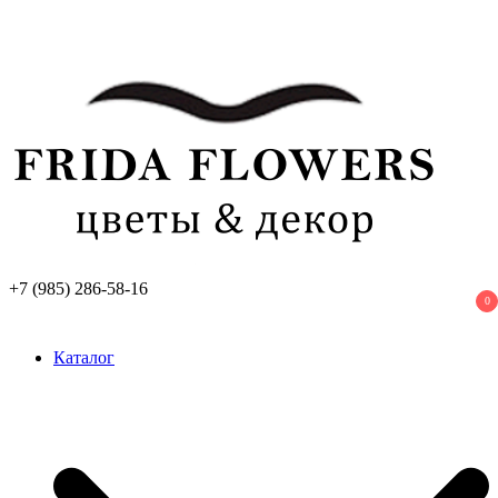
Перейти
к
содержимому
+7 (985) 286-58-16
0
Frida Flowers
Лучший цветочный салон в Москве
Каталог