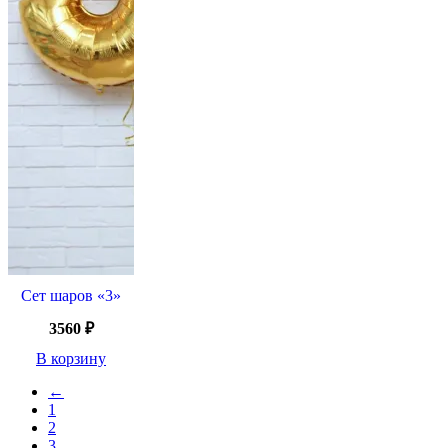
Сет шаров «3»
3560
₽
В корзину
←
1
2
3