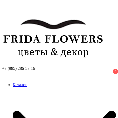
Перейти
к
содержимому
+7 (985) 286-58-16
0
Frida Flowers
Лучший цветочный салон в Москве
Каталог