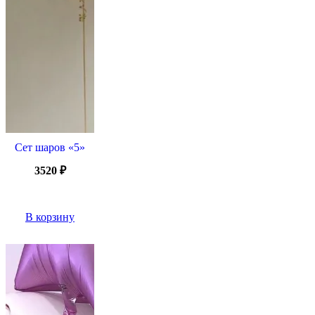
Сет шаров «5»
3520
₽
В корзину